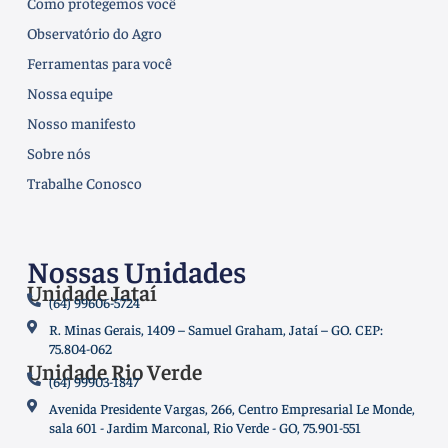
Como protegemos você
Observatório do Agro
Ferramentas para você
Nossa equipe
Nosso manifesto
Sobre nós
Trabalhe Conosco
Nossas Unidades
Unidade Jataí
(64) 99606-5724
R. Minas Gerais, 1409 – Samuel Graham, Jataí – GO. CEP:
75.804-062
Unidade Rio Verde
(64) 99903-1847
Avenida Presidente Vargas, 266, Centro Empresarial Le Monde,
sala 601 - Jardim Marconal, Rio Verde - GO, 75.901-551