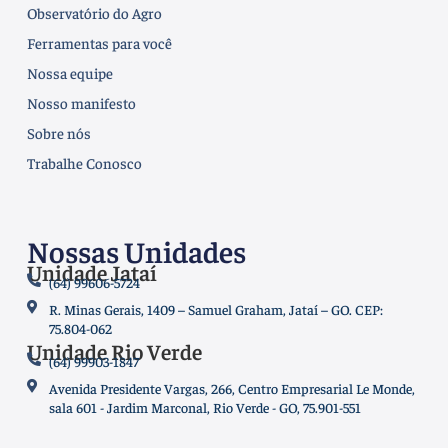
Observatório do Agro
Ferramentas para você
Nossa equipe
Nosso manifesto
Sobre nós
Trabalhe Conosco
Nossas Unidades
Unidade Jataí
(64) 99606-5724
R. Minas Gerais, 1409 – Samuel Graham, Jataí – GO. CEP:
75.804-062
Unidade Rio Verde
(64) 99903-1847
Avenida Presidente Vargas, 266, Centro Empresarial Le Monde,
sala 601 - Jardim Marconal, Rio Verde - GO, 75.901-551