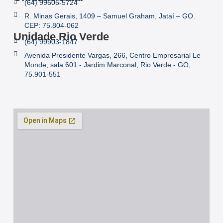
(64) 99606-5724
R. Minas Gerais, 1409 – Samuel Graham, Jataí – GO.
CEP: 75.804-062
Unidade Rio Verde
(64) 99903-1847
Avenida Presidente Vargas, 266, Centro Empresarial Le
Monde, sala 601 - Jardim Marconal, Rio Verde - GO,
75.901-551