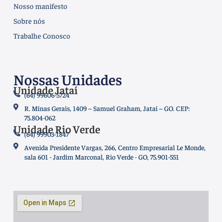
Nosso manifesto
Sobre nós
Trabalhe Conosco
Nossas Unidades
Unidade Jataí
(64) 99606-5724
R. Minas Gerais, 1409 – Samuel Graham, Jataí – GO. CEP:
75.804-062
Unidade Rio Verde
(64) 99903-1847
Avenida Presidente Vargas, 266, Centro Empresarial Le Monde,
sala 601 - Jardim Marconal, Rio Verde - GO, 75.901-551