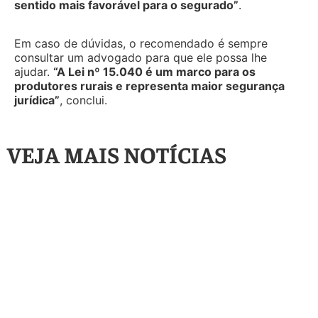
sentido mais favorável para o segurado”
.
Em caso de dúvidas, o recomendado é sempre
consultar um advogado para que ele possa lhe
ajudar.
“A Lei nº 15.040 é um marco para os
produtores rurais e representa maior segurança
jurídica”
, conclui.
VEJA MAIS NOTÍCIAS
Artigos
,
Destaque
O Contrato de
Artigos
,
Destaque
Arrendamento de
Guia Prático:
Gaveta no Agro – A
Renegocie Suas
Garantia que Custou
Dívidas Rurais com o