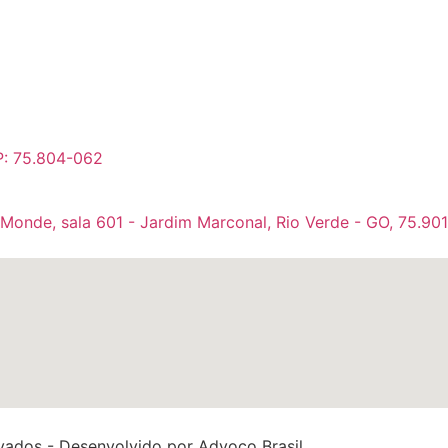
P: 75.804-062
 Monde, sala 601 - Jardim Marconal, Rio Verde - GO, 75.90
rvados - Desenvolvido por
Advoco Brasil