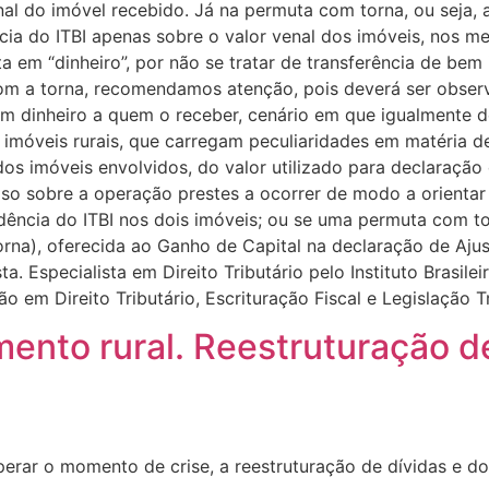
enal do imóvel recebido. Já na permuta com torna, ou seja
cia do ITBI apenas sobre o valor venal dos imóveis, nos m
 em “dinheiro”, por não se tratar de transferência de bem 
om a torna, recomendamos atenção, pois deverá ser obse
a em dinheiro a quem o receber, cenário em que igualmente
 imóveis rurais, que carregam peculiaridades em matéria de
s imóveis envolvidos, do valor utilizado para declaração
so sobre a operação prestes a ocorrer de modo a orientar 
dência do ITBI nos dois imóveis; ou se uma permuta com to
orna), oferecida ao Ganho de Capital na declaração de Aj
a. Especialista em Direito Tributário pelo Instituto Brasile
em Direito Tributário, Escrituração Fiscal e Legislação Tr
ento rural. Reestruturação de
uperar o momento de crise, a reestruturação de dívidas e 