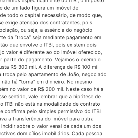
falaremos especificamente do ITBI, o Imposto
e de um lado figura um imóvel de
 de todo o capital necessário, de modo que,
 exige atenção dos contratantes, pois
ciação, ou seja, a essência do negócio
arte da “troca” seja mediante pagamento em
ão que envolve o ITBI, pois existem dois
o valor é diferente ao do imóvel oferecido,
or parte do pagamento. Vejamos o exemplo
sta R$ 300 mil. A diferença de R$ 100 mil
a troca pelo apartamento de João, negociado
a, não há “torna” em dinheiro. No mesmo
ém no valor de R$ 200 mil. Neste caso há a
se sentido, vale lembrar que a hipótese de
 do ITBI não está na modalidade de contrato
se confirma pelo simples permissivo do ITBI
va a transferência do imóvel para outra
 incidir sobre o valor venal de cada um dos
ctivos domicílios imobiliários. Cada pessoa