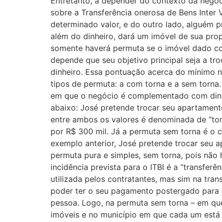
Entretanto, a depender do contexto da negoci
sobre a Transferência onerosa de Bens Inter
determinado valor, e do outro lado, alguém 
além do dinheiro, dará um imóvel de sua pr
somente haverá permuta se o imóvel dado co
depende que seu objetivo principal seja a tr
dinheiro. Essa pontuação acerca do mínimo n
tipos de permuta: a com torna e a sem torna.
em que o negócio é complementado com dinh
abaixo: José pretende trocar seu apartament
entre ambos os valores é denominada de “to
por R$ 300 mil. Já a permuta sem torna é o c
exemplo anterior, José pretende trocar seu 
permuta pura e simples, sem torna, pois não 
incidência prevista para o ITBI é a “transfer
utilizada pelos contratantes, mas sim na tran
poder ter o seu pagamento postergado para q
pessoa. Logo, na permuta sem torna – em que 
imóveis e no município em que cada um está l