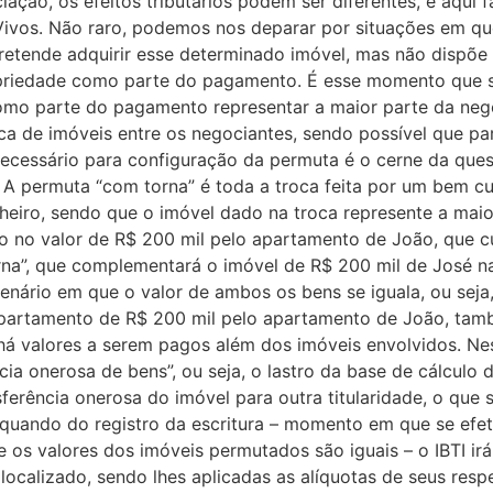
ação, os efeitos tributários podem ser diferentes, e aqui 
 Vivos. Não raro, podemos nos deparar por situações em qu
pretende adquirir esse determinado imóvel, mas não dispõe
opriedade como parte do pagamento. É esse momento que se
mo parte do pagamento representar a maior parte da nego
oca de imóveis entre os negociantes, sendo possível que p
ecessário para configuração da permuta é o cerne da quest
 A permuta “com torna” é toda a troca feita por um bem cuj
eiro, sendo que o imóvel dado na troca represente a mai
o no valor de R$ 200 mil pelo apartamento de João, que cu
rna”, que complementará o imóvel de R$ 200 mil de José n
enário em que o valor de ambos os bens se iguala, ou sej
apartamento de R$ 200 mil pelo apartamento de João, tamb
há valores a serem pagos além dos imóveis envolvidos. Nes
ência onerosa de bens”, ou seja, o lastro da base de cálculo
sferência onerosa do imóvel para outra titularidade, o que 
uando do registro da escritura – momento em que se efeti
os valores dos imóveis permutados são iguais – o IBTI irá
ocalizado, sendo lhes aplicadas as alíquotas de seus respe