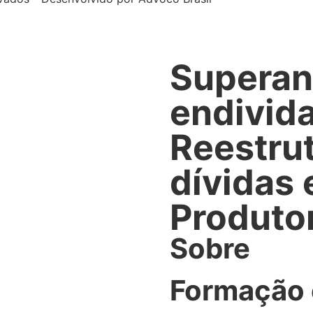
Superan
endivida
Reestru
dívidas 
Produtor
Sobre
Formação 