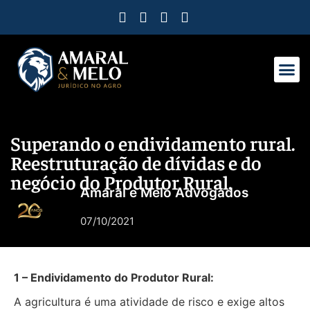
Como Protegemos Você
Observatório Do 
Ferramentas P
Nossa Equip
Nosso Man
Trabalhe Co
Superando o endividamento rural.
Reestruturação de dívidas e do
negócio do Produtor Rural.
Amaral e Melo Advogados
07/10/2021
1 – Endividamento do Produtor Rural:
A agricultura é uma atividade de risco e exige altos