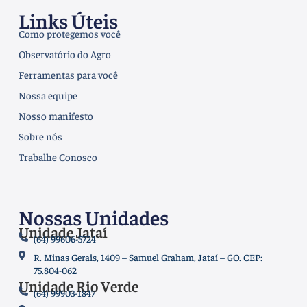
Links Úteis
Como protegemos você
Observatório do Agro
Ferramentas para você
Nossa equipe
Nosso manifesto
Sobre nós
Trabalhe Conosco
Nossas Unidades
Unidade Jataí
(64) 99606-5724
R. Minas Gerais, 1409 – Samuel Graham, Jataí – GO. CEP:
75.804-062
Unidade Rio Verde
(64) 99903-1847