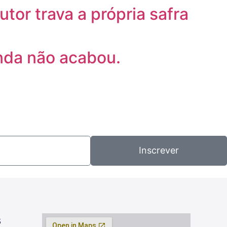
tor trava a própria safra
nda não acabou.
Inscrever
s