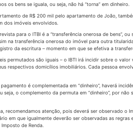
s os bens se iguala, ou seja, não há “torna” em dinheiro.
rtamento de R$ 200 mil pelo apartamento de João, também
m dos imóveis envolvidos.
evista para o ITBI é a “transferência onerosa de bens”, ou s
im na transferência onerosa do imóvel para outra titularid
stro da escritura – momento em que se efetiva a transfer
s permutados são iguais – o IBTI irá incidir sobre o valo
eus respectivos domicílios imobiliários. Cada pessoa envol
 pagamento é complementada em “dinheiro”, haverá incidênc
u seja, o complemento da permuta em “dinheiro”, por não s
, recomendamos atenção, pois deverá ser observado o Imp
ário em que igualmente deverão ser observadas as regras 
e Imposto de Renda.