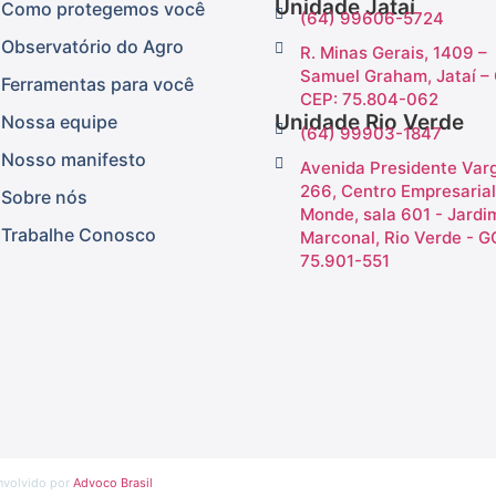
Unidade Jataí
Como protegemos você
(64) 99606-5724
Observatório do Agro
R. Minas Gerais, 1409 –
Samuel Graham, Jataí –
Ferramentas para você
CEP: 75.804-062
Unidade Rio Verde
Nossa equipe
(64) 99903-1847
Nosso manifesto
Avenida Presidente Var
266, Centro Empresarial
Sobre nós
Monde, sala 601 - Jardi
Trabalhe Conosco
Marconal, Rio Verde - G
75.901-551
nvolvido por
Advoco Brasil