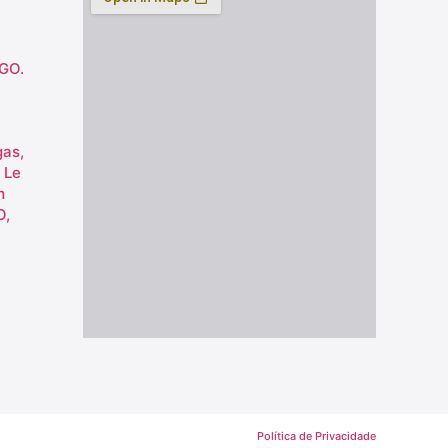
 GO.
gas,
 Le
m
O,
Política de Privacidade