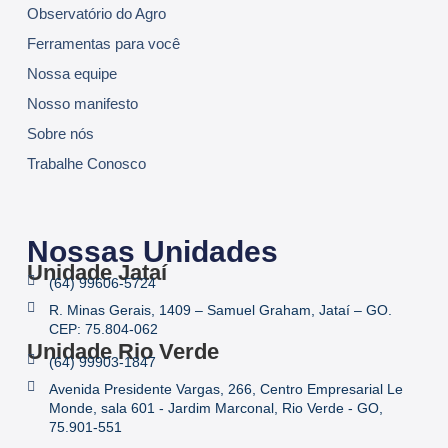
Observatório do Agro
Ferramentas para você
Nossa equipe
Nosso manifesto
Sobre nós
Trabalhe Conosco
Nossas Unidades
Unidade Jataí
(64) 99606-5724
R. Minas Gerais, 1409 – Samuel Graham, Jataí – GO.
CEP: 75.804-062
Unidade Rio Verde
(64) 99903-1847
Avenida Presidente Vargas, 266, Centro Empresarial Le
Monde, sala 601 - Jardim Marconal, Rio Verde - GO,
75.901-551