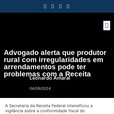
Como Protegemos Voc
Observatório
Ferramenta
Nossa Eq
Nosso M
Trabalhe
Advogado alerta que produtor
rural com irregularidades em
arrendamentos pode ter
problemas com a Receita
Leonardo Amaral
04/09/2024
A Secretaria da Receita Federal intensificou a
vigilância sobre a conformidade fiscal do