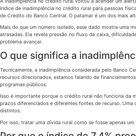
A inadimplência no crédito rural voltou a acender um alert
índice de inadimplência no crédito rural para pessoas físi
de Crédito do Banco Central. O patamar é um dos mais altos
Mais do que um número isolado, esse dado mostra uma mud
atrasadas. Ela revela pressão no fluxo de caixa, dificul
problema avançar.
O que significa a inadimplênci
Tecnicamente, a inadimplência considerada pelo Banco Ce
recursos direcionados, estamos falando de financiamentos
programas públicos.
Isso é importante porque o crédito rural não funciona da 
prazos diferenciados e diferentes fontes de recurso. Uma 
distintos.
Por isso, tratar uma dívida rural como se fosse apenas u
Por que o índice de 7,4% pre