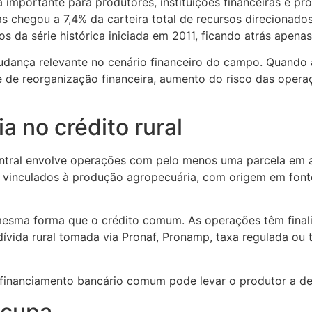
a importante para produtores, instituições financeiras e p
cas chegou a 7,4% da carteira total de recursos direcionad
 da série histórica iniciada em 2011, ficando atrás apenas
ança relevante no cenário financeiro do campo. Quando a 
dade de reorganização financeira, aumento do risco das o
a no crédito rural
ntral envolve operações com pelo menos uma parcela em at
 vinculados à produção agropecuária, com origem em fonte
mesma forma que o crédito comum. As operações têm finalid
dívida rural tomada via Pronaf, Pronamp, taxa regulada ou
m financiamento bancário comum pode levar o produtor a d
ocupa