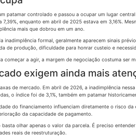
 um patamar controlado e passou a ocupar um lugar central 
u a 7,39%, enquanto em abril de 2025 estava em 3,16%. Me
implência mais que dobrou em um ano.
 inadimplência formal, geralmente aparecem sinais prévios
da de produção, dificuldade para honrar custeio e necess
ra começar a agir, a margem de negociação costuma ser m
cado exigem ainda mais aten
 taxas de mercado. Em abril de 2026, a inadimplência nes
adas, o índice foi de 3,1%, também em patamar historicame
idade do financiamento influenciam diretamente o risco 
eterioração da capacidade de pagamento.
 basta olhar apenas o valor da parcela. É preciso entender 
dades reais de reestruturação.