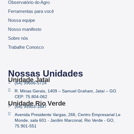
Observatório do Agro
Ferramentas para você
Nossa equipe
Nosso manifesto
Sobre nós
Trabalhe Conosco
Nossas Unidades
Unidade Jataí
(64) 99606-5724
R. Minas Gerais, 1409 – Samuel Graham, Jataí – GO.
CEP: 75.804-062
Unidade Rio Verde
(64) 99903-1847
Avenida Presidente Vargas, 266, Centro Empresarial Le
Monde, sala 601 - Jardim Marconal, Rio Verde - GO,
75.901-551