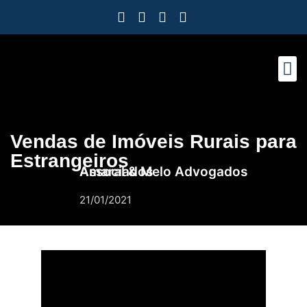
Como Protegemos Voc
Observatório
Ferramenta
Nossa Eq
Nosso M
Trabalhe
Vendas de Imóveis Rurais para
Estrangeiros
Amaral & Melo Advogados Associados
21/01/2021