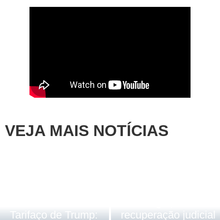
VEJA MAIS NOTÍCIAS
Destaque
,
Na Mídia
Justiça de Goiás
homologa plano de
Artigos
,
Destaque
Tarifaço de Trump:
recuperação judicial