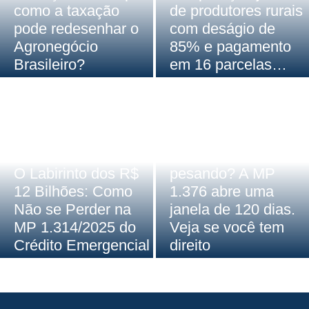
como a taxação
de produtores rurais
pode redesenhar o
com deságio de
Agronegócio
85% e pagamento
Brasileiro?
em 16 parcelas…
Artigos
,
Destaque
Dívida rural
Artigos
,
Destaque
O Labirinto dos R$
pesando? A MP
12 Bilhões: Como
1.376 abre uma
Não se Perder na
janela de 120 dias.
MP 1.314/2025 do
Veja se você tem
Crédito Emergencial
direito