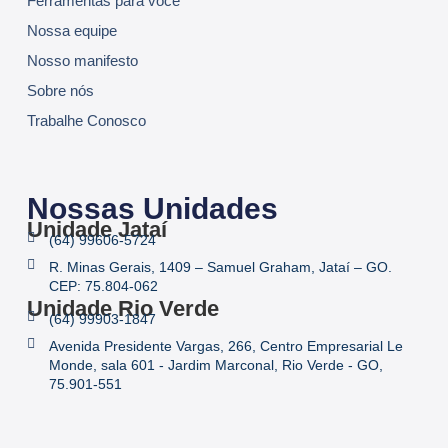
Ferramentas para você
Nossa equipe
Nosso manifesto
Sobre nós
Trabalhe Conosco
Nossas Unidades
Unidade Jataí
(64) 99606-5724
R. Minas Gerais, 1409 – Samuel Graham, Jataí – GO.
CEP: 75.804-062
Unidade Rio Verde
(64) 99903-1847
Avenida Presidente Vargas, 266, Centro Empresarial Le
Monde, sala 601 - Jardim Marconal, Rio Verde - GO,
75.901-551