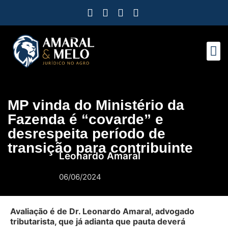
Como Protegemos Voc
Observatório
Ferramenta
Nossa Eq
Nosso M
Trabalhe
MP vinda do Ministério da
Fazenda é “covarde” e
desrespeita período de
transição para contribuinte
Leonardo Amaral
06/06/2024
Avaliação é de Dr. Leonardo Amaral, advogado
tributarista, que já adianta que pauta deverá