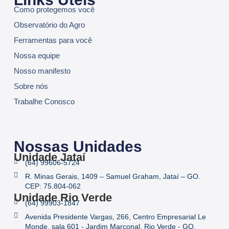
Como protegemos você
Observatório do Agro
Ferramentas para você
Nossa equipe
Nosso manifesto
Sobre nós
Trabalhe Conosco
Nossas Unidades
Unidade Jataí
(64) 99606-5724
R. Minas Gerais, 1409 – Samuel Graham, Jataí – GO.
CEP: 75.804-062
Unidade Rio Verde
(64) 99903-1847
Avenida Presidente Vargas, 266, Centro Empresarial Le
Monde, sala 601 - Jardim Marconal, Rio Verde - GO,