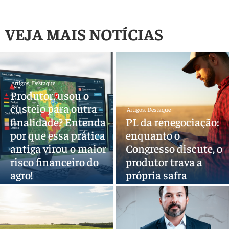
VEJA MAIS NOTÍCIAS
Artigos
,
Destaque
Produtor, usou o
custeio para outra
Artigos
,
Destaque
finalidade? Entenda
PL da renegociação:
por que essa prática
enquanto o
antiga virou o maior
Congresso discute, o
risco financeiro do
produtor trava a
agro!
própria safra