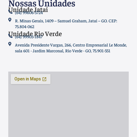
Nossas Unidades
Unidade Jataí
(64) 99606-5724
R. Minas Gerais, 1409 – Samuel Graham, Jataí – GO. CEP:
75.804-062
Unidade Rio Verde
(64) 99903-1847
Avenida Presidente Vargas, 266, Centro Empresarial Le Monde,
sala 601 - Jardim Marconal, Rio Verde - GO, 75.901-551