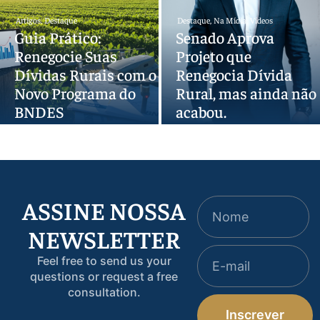
Artigos
,
Destaque
Destaque
,
Na Mídia
,
Vídeos
Guia Prático:
Senado Aprova
Renegocie Suas
Projeto que
Dívidas Rurais com o
Renegocia Dívida
Novo Programa do
Rural, mas ainda não
BNDES
acabou.
ASSINE NOSSA
NEWSLETTER
Feel free to send us your
questions or request a free
consultation.
Inscrever