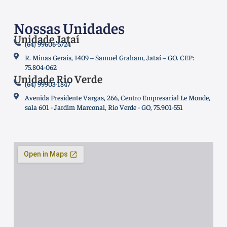
Nossas Unidades
Unidade Jataí
(64) 99606-5724
R. Minas Gerais, 1409 – Samuel Graham, Jataí – GO. CEP:
75.804-062
Unidade Rio Verde
(64) 99903-1847
Avenida Presidente Vargas, 266, Centro Empresarial Le Monde,
sala 601 - Jardim Marconal, Rio Verde - GO, 75.901-551