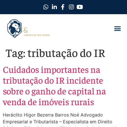
Como Protegemos Você
Observatório D
Ferramentas
Nossa Equi
Nosso Ma
Trabalhe C
Tag:
tributação do IR
Cuidados importantes na
tributação do IR incidente
sobre o ganho de capital na
venda de imóveis rurais
Heráclito Higor Bezerra Barros Noé Advogado
Empresarial e Tributarista – Especialista em Direito