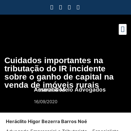
Como Protegemos Voc
Observatório
Ferramenta
Nossa Eq
Nosso M
Trabalhe
Cuidados importantes na
tributação do IR incidente
sobre o ganho de capital na
venda de imóveis rurais
Amaral & Melo Advogados Associados
16/09/2020
Heráclito Higor Bezerra Barros Noé