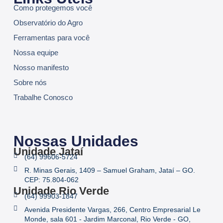
Como protegemos você
Observatório do Agro
Ferramentas para você
Nossa equipe
Nosso manifesto
Sobre nós
Trabalhe Conosco
Nossas Unidades
Unidade Jataí
(64) 99606-5724
R. Minas Gerais, 1409 – Samuel Graham, Jataí – GO.
CEP: 75.804-062
Unidade Rio Verde
(64) 99903-1847
Avenida Presidente Vargas, 266, Centro Empresarial Le
Monde, sala 601 - Jardim Marconal, Rio Verde - GO,