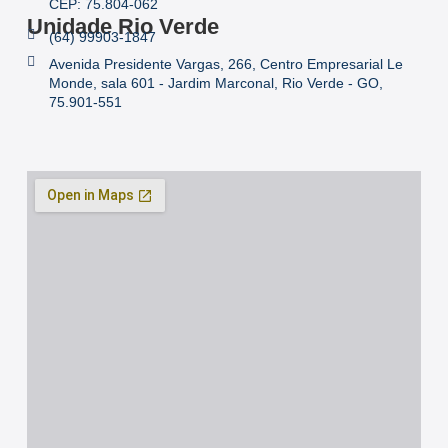
CEP: 75.804-062
Unidade Rio Verde
(64) 99903-1847
Avenida Presidente Vargas, 266, Centro Empresarial Le
Monde, sala 601 - Jardim Marconal, Rio Verde - GO,
75.901-551