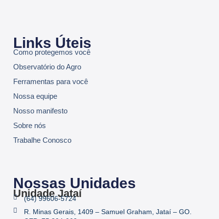
Links Úteis
Como protegemos você
Observatório do Agro
Ferramentas para você
Nossa equipe
Nosso manifesto
Sobre nós
Trabalhe Conosco
Nossas Unidades
Unidade Jataí
(64) 99606-5724
R. Minas Gerais, 1409 – Samuel Graham, Jataí – GO.