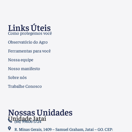
Links Úteis
Como protegemos você
Observatório do Agro
Ferramentas para você
Nossa equipe
Nosso manifesto
Sobre nós
Trabalhe Conosco
Nossas Unidades
Unidade Jataí
(64) 99606-5724
R. Minas Gerais, 1409 – Samuel Graham, Jataí – GO. CEP: