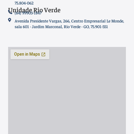
75.804-062
Unidade Rio Verde
(64) 99903-1847
Avenida Presidente Vargas, 266, Centro Empresarial Le Monde,
sala 601 - Jardim Marconal, Rio Verde - GO, 75.901-551