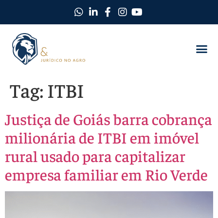
Como Protegemos Você
Observatório D
Ferramentas
Nossa Equi
Nosso Ma
Trabalhe C
Tag:
ITBI
Justiça de Goiás barra cobrança
milionária de ITBI em imóvel
rural usado para capitalizar
empresa familiar em Rio Verde