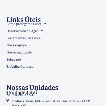
Links Úteis
Como protegemos você
Observatório do Agro
Ferramentas para você
Nossa equipe
Nosso manifesto
Sobre nós
Trabalhe Conosco
Nossas Unidades
Unidade Jataí
(64) 99606-5724
R. Minas Gerais, 1409 – Samuel Graham, Jataí – GO. CEP:
75.804-062