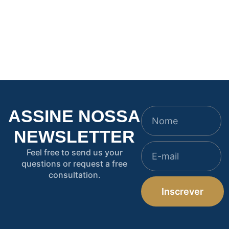
modulação gerou
Arrendamento rural
caos e como o STF
em 2025: crise que
enfim corrigiu o
vira oportunidade —
rumo
com segurança
ASSINE NOSSA
NEWSLETTER
Feel free to send us your
questions or request a free
consultation.
Inscrever