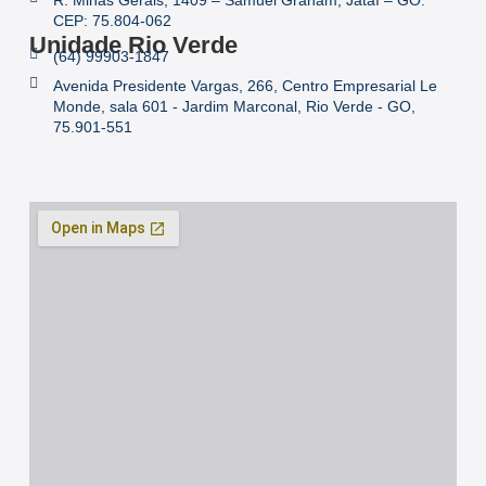
R. Minas Gerais, 1409 – Samuel Graham, Jataí – GO.
CEP: 75.804-062
Unidade Rio Verde
(64) 99903-1847
Avenida Presidente Vargas, 266, Centro Empresarial Le
Monde, sala 601 - Jardim Marconal, Rio Verde - GO,
75.901-551