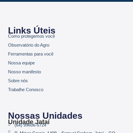
Links Úteis
Como protegemos você
Observatório do Agro
Ferramentas para você
Nossa equipe
Nosso manifesto
Sobre nós
Trabalhe Conosco
Nossas Unidades
Unidade Jataí
(64) 99606-5724