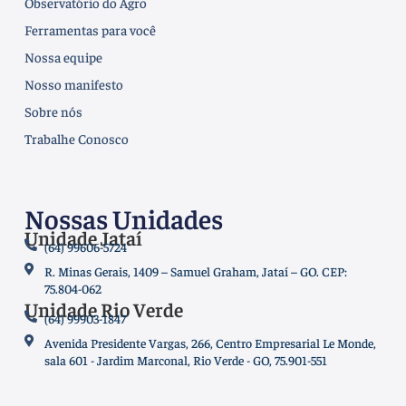
Observatório do Agro
Ferramentas para você
Nossa equipe
Nosso manifesto
Sobre nós
Trabalhe Conosco
Nossas Unidades
Unidade Jataí
(64) 99606-5724
R. Minas Gerais, 1409 – Samuel Graham, Jataí – GO. CEP:
75.804-062
Unidade Rio Verde
(64) 99903-1847
Avenida Presidente Vargas, 266, Centro Empresarial Le Monde,
sala 601 - Jardim Marconal, Rio Verde - GO, 75.901-551