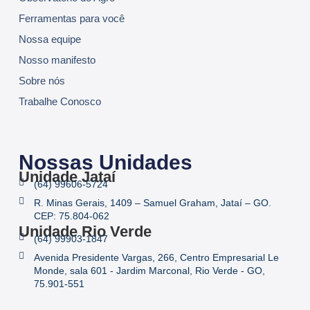
Ferramentas para você
Nossa equipe
Nosso manifesto
Sobre nós
Trabalhe Conosco
Nossas Unidades
Unidade Jataí
(64) 99606-5724
R. Minas Gerais, 1409 – Samuel Graham, Jataí – GO.
CEP: 75.804-062
Unidade Rio Verde
(64) 99903-1847
Avenida Presidente Vargas, 266, Centro Empresarial Le
Monde, sala 601 - Jardim Marconal, Rio Verde - GO,
75.901-551