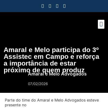
Como Protegemos Voc
Observatório
Ferramenta
Nossa Eq
Nosso M
Trabalhe
Amaral e Melo participa do 3º
Assistec em Campo e reforça
a importância de estar
próximo de quem produz
Amaral e Melo Advogados
07/02/2026
Parte do time do Amaral e Melo Advogados esteve
presente no