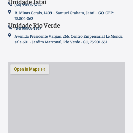
Unidade Jataí
(64) 99606-5724
R. Minas Gerais, 1409 – Samuel Graham, Jataí – GO. CEP:
75.804-062
Unidade Rio Verde
(64) 99903-1847
Avenida Presidente Vargas, 266, Centro Empresarial Le Monde,
sala 601 - Jardim Marconal, Rio Verde - GO, 75.901-551