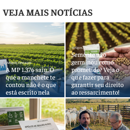
VEJA MAIS NOTÍCIAS
Artigos
,
Destaque
Semente não
germinou como
Artigos
,
Destaque
A MP 1.376 saiu. O
prometido? Veja o
que a manchete te
que fazer para
contou não é o que
garantir seu direito
está escrito nela
ao ressarcimento!