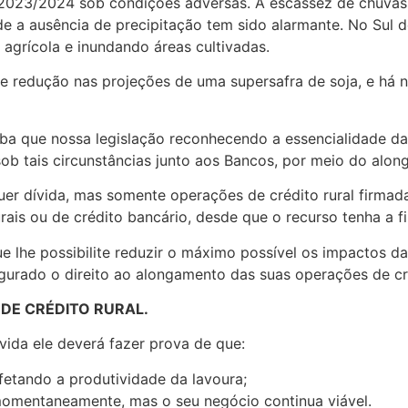
ra 2023/2024 sob condições adversas. A escassez de chuvas
 a ausência de precipitação tem sido alarmante. No Sul d
 agrícola e inundando áreas cultivadas.
e redução nas projeções de uma supersafra de soja, e há n
ba que nossa legislação reconhecendo a essencialidade da 
ob tais circunstâncias junto aos Bancos, por meio do along
quer dívida, mas somente operações de crédito rural firma
urais ou de crédito bancário, desde que o recurso tenha a fi
 lhe possibilite reduzir o máximo possível os impactos da
urado o direito ao alongamento das suas operações de cré
DE CRÉDITO RURAL.
ívida ele deverá fazer prova de que:
fetando a produtividade da lavoura;
mentaneamente, mas o seu negócio continua viável.