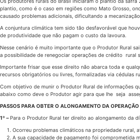
Os produtores rurais do Brasil iniciaram o plantio da saf
plantio, como é o caso em regiões como Mato Grosso, onde
causado problemas adicionais, dificultando a mecanização
A conjuntura climática tem sido tão desfavorável que houv
de produtividade que não pagam o custo da lavoura.
Nesse cenário é muito importante que o Produtor Rural sai
a possibilidade de renegociar operações de crédito rural s
Importante frisar que esse direito não abarca toda e qual
recursos obrigatórios ou livres, formalizadas via cédulas r
Com objetivo de munir o Produtor Rural de informações que
abaixo como deve o Produtor agir para que lhe seja asseg
PASSOS PARA OBTER O ALONGAMENTO DA OPERAÇÃO 
1º –
Para o Produtor Rural ter direito ao alongamento da d
Ocorreu problemas climáticos na propriedade rural, a
A sua capacidade de pagamento foi comprometida mo