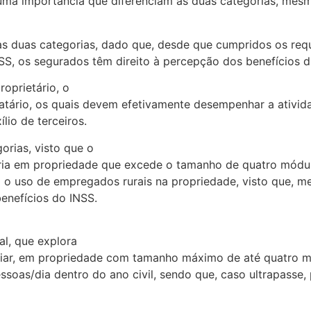
 suma importância que diferenciam as duas categorias, m
as duas categorias, dado que, desde que cumpridos os requi
NSS, os segurados têm direito à percepção dos benefícios d
oprietário, o
datário, os quais devem efetivamente desempenhar a ativida
lio de terceiros.
orias, visto que o
cuária em propriedade que excede o tamanho de quatro módu
 o uso de empregados rurais na propriedade, visto que, mes
enefícios do INSS.
al, que explora
liar, em propriedade com tamanho máximo de até quatro mó
as/dia dentro do ano civil, sendo que, caso ultrapasse, p