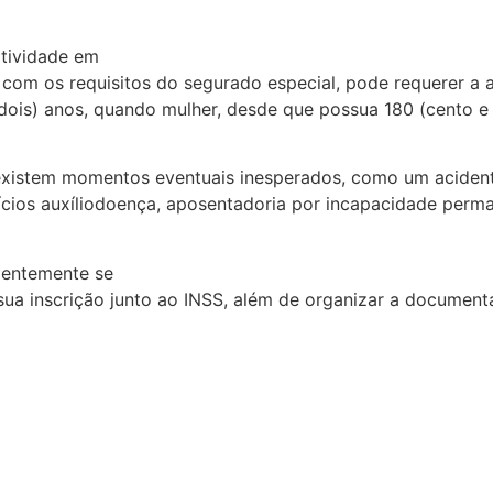
 atividade em
 com os requisitos do segurado especial, pode requerer a
dois) anos, quando mulher, desde que possua 180 (cento e 
existem momentos eventuais inesperados, como um acidente
cios auxíliodoença, aposentadoria por incapacidade perm
ndentemente se
a sua inscrição junto ao INSS, além de organizar a documen
Artigos
,
Destaque
Artigos
,
Destaque
negou prorrogar sua
Dívida rural pesan
al? Ele não pode fazer
1.376 abre uma jane
isso.
dias. Veja se você t