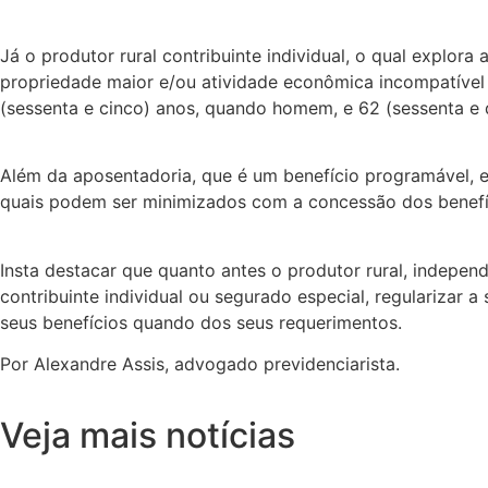
Já o produtor rural contribuinte individual, o qual explora
propriedade maior e/ou atividade econômica incompatível
(sessenta e cinco) anos, quando homem, e 62 (sessenta e 
Além da aposentadoria, que é um benefício programável, 
quais podem ser minimizados com a concessão dos benefí
Insta destacar que quanto antes o produtor rural, indepe
contribuinte individual ou segurado especial, regularizar 
seus benefícios quando dos seus requerimentos.
Por Alexandre Assis, advogado previdenciarista.
Artigos
,
Destaque
Qual conta pagar primeiro? Um
O banco 
Veja mais notícias
direito que todo produtor
dívida rur
precisa conhecer!