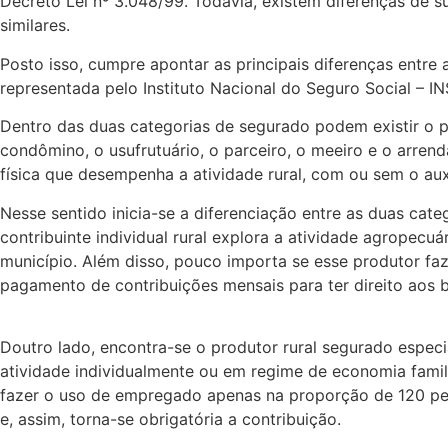
Decreto Lei nº 3.048/99. Todavia, existem diferenças de
similares.
Posto isso, cumpre apontar as principais diferenças entre 
representada pelo Instituto Nacional do Seguro Social – I
Dentro das duas categorias de segurado podem existir o pr
condômino, o usufrutuário, o parceiro, o meeiro e o arren
física que desempenha a atividade rural, com ou sem o auxí
Nesse sentido inicia-se a diferenciação entre as duas categ
contribuinte individual rural explora a atividade agrope
município. Além disso, pouco importa se esse produtor faz
pagamento de contribuições mensais para ter direito aos b
Doutro lado, encontra-se o produtor rural segurado especi
atividade individualmente ou em regime de economia fami
fazer o uso de empregado apenas na proporção de 120 pesso
e, assim, torna-se obrigatória a contribuição.