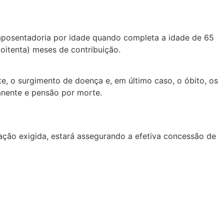
 aposentadoria por idade quando completa a idade de 65
oitenta) meses de contribuição.
, o surgimento de doença e, em último caso, o óbito, os
anente e pensão por morte.
tação exigida, estará assegurando a efetiva concessão de
Artigos
,
Destaque
do? A MP
Transação Tributária: regularize
la de 120
suas dívidas com as novas
em direito
regras