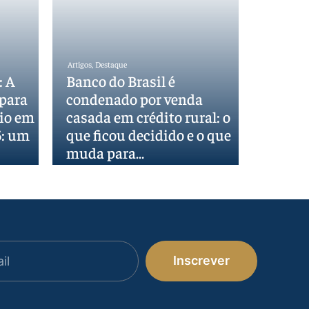
Artigos
,
Destaque
: A
Banco do Brasil é
 para
condenado por venda
cio em
casada em crédito rural: o
5: um
que ficou decidido e o que
muda para…
Inscrever