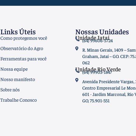
Links Úteis
Nossas Unidades
Unidade Jataí
Como protegemos você
(64) 99606-5724
Observatório do Agro
R. Minas Gerais, 1409 – Sam
Graham, Jataí – GO. CEP: 75
Ferramentas para você
062
Unidade Rio Verde
Nossa equipe
(64) 99903-1847
Nosso manifesto
Avenida Presidente Vargas, 
Centro Empresarial Le Mond
Sobre nós
601 - Jardim Marconal, Rio 
Trabalhe Conosco
GO, 75.901-551