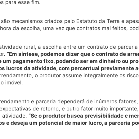
os para esse fim.
l são mecanismos criados pelo Estatuto da Terra e apes
ora da escolha, uma vez que contratos mal feitos, pod
ividade rural, a escolha entre um contrato de parceri
or.
“Em síntese, podemos dizer que o contrato de ar
de um pagamento fixo, podendo ser em dinheiro ou prod
e os lucros da atividade, com percentual previamente 
arrendamento, o produtor assume integralmente os risco
do imóvel.
rendamento e parceria dependerá de inúmeros fatores, d
expectativas de retorno, e outro fator muito importante,
a atividade.
“Se o produtor busca previsibilidade e me
tos e deseja um potencial de maior lucro, a parceria p