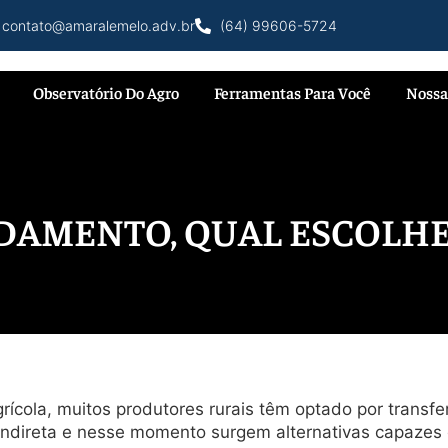
contato@amaralemelo.adv.br
(64) 99606-5724
Observatório Do Agro
Ferramentas Para Você
Nossa
DAMENTO, QUAL ESCOLHE
rícola, muitos produtores rurais têm optado por transfer
indireta e nesse momento surgem alternativas capazes d