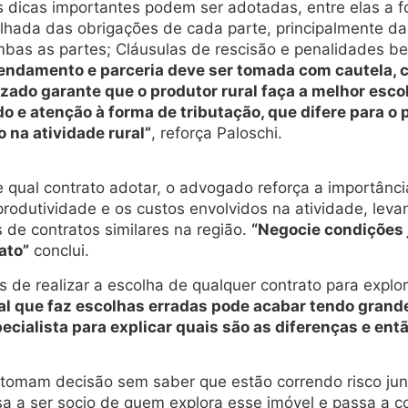
 dicas importantes podem ser adotadas, entre elas a fo
alhada das obrigações de cada parte, principalmente da
 ambas as partes; Cláusulas de rescisão e penalidades 
rendamento e parceria deve ser tomada com cautela, 
ado garante que o produtor rural faça a melhor esco
e atenção à forma de tributação, que difere para o p
 na atividade rural”
, reforça Paloschi.
 qual contrato adotar, o advogado reforça a importânci
 produtividade e os custos envolvidos na atividade, lev
 de contratos similares na região.
“Negocie condições 
ato”
conclui.
de realizar a escolha de qualquer contrato para explor
al que faz escolhas erradas pode acabar tendo grande
ecialista para explicar quais são as diferenças e ent
s tomam decisão sem saber que estão correndo risco ju
ssa a ser socio de quem explora esse imóvel e passa a co