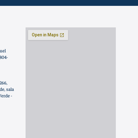
uel
.804-
266,
e, sala
Verde -