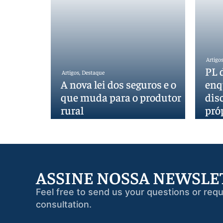
Artigo
PL 
Artigos
,
Destaque
A nova lei dos seguros e o
enq
que muda para o produtor
disc
rural
pró
ASSINE NOSSA NEWSLE
Feel free to send us your questions or requ
consultation.