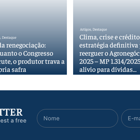
Artigos
,
Destaque
Clima, crise e crédito
s
,
Destaque
da renegociação:
estratégia definitiva
uanto o Congresso
reerguer o Agronegó
ute, o produtor trava a
2025 – MP 1.314/202
pria safra
alívio para dívidas…
TTER
est a free