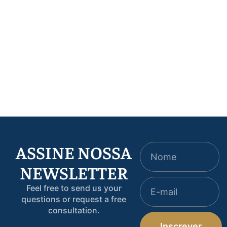
Artigos
,
Destaque
Banco do Brasil é
condenado por venda
Artigos
,
Destaque
casada em crédito
A MP 1.376 saiu. O
rural: o que ficou
que a manchete te
decidido e o que
contou não é o que
muda para…
está escrito nela
ASSINE NOSSA
NEWSLETTER
Feel free to send us your
questions or request a free
consultation.
Inscrever