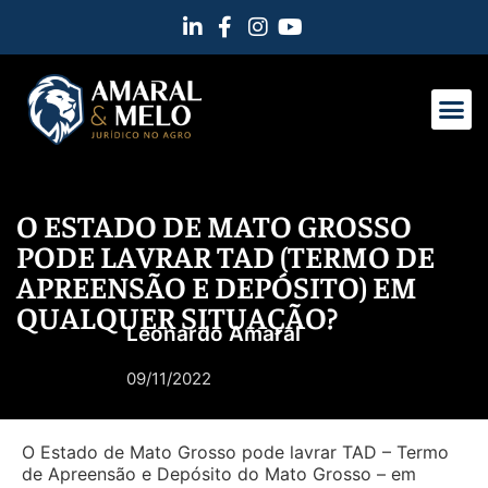
Como Protegemos Você
Observatório D
Ferramentas
Nossa Equi
Nosso Ma
Trabalhe C
O ESTADO DE MATO GROSSO
PODE LAVRAR TAD (TERMO DE
APREENSÃO E DEPÓSITO) EM
QUALQUER SITUAÇÃO?
Leonardo Amaral
09/11/2022
O Estado de Mato Grosso pode lavrar TAD – Termo
de Apreensão e Depósito do Mato Grosso – em