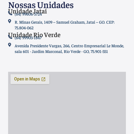
Nossas Unidades
Unidade Jataí
(64) 99606-5724
R. Minas Gerais, 1409 – Samuel Graham, Jataí – GO. CEP:
75.804-062
Unidade Rio Verde
(64) 99903-1847
Avenida Presidente Vargas, 266, Centro Empresarial Le Monde,
sala 601 - Jardim Marconal, Rio Verde - GO, 75.901-551