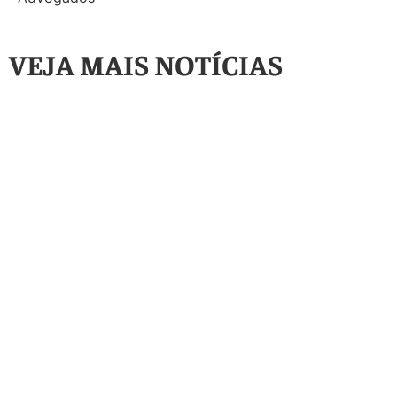
VEJA MAIS NOTÍCIAS
Artigos
,
Destaque
Produtor, usou o
custeio para outra
Artigos
,
Destaque
,
Outros
Inadimplência no
finalidade? Entenda
crédito rural chega a
por que essa prática
7,4%: o que o produtor
antiga virou o maior
precisa observar
risco financeiro do
antes de renegociar
agro!