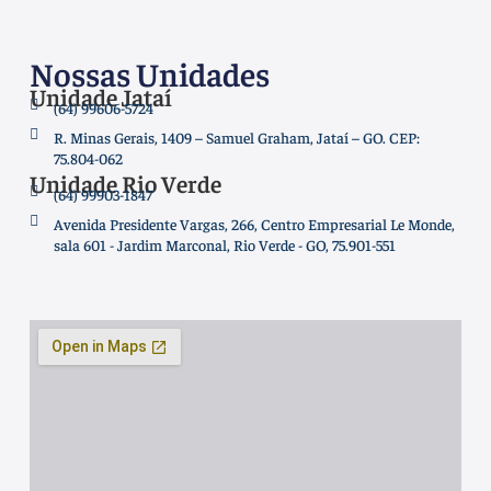
Nossas Unidades
Unidade Jataí
(64) 99606-5724
R. Minas Gerais, 1409 – Samuel Graham, Jataí – GO. CEP:
75.804-062
Unidade Rio Verde
(64) 99903-1847
Avenida Presidente Vargas, 266, Centro Empresarial Le Monde,
sala 601 - Jardim Marconal, Rio Verde - GO, 75.901-551