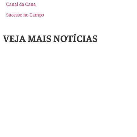
Canal da Cana
Sucesso no Campo
VEJA MAIS NOTÍCIAS
Artigos
,
Destaque
Perdão das multas de
Artigos
,
Destaque
GTA e TTA em Goiás:
Justiça suspende
análise completa do
leilão de fazenda de
novo Projeto de Lei
R$ 77 milhões