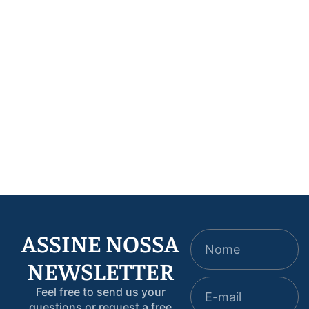
Artigos
,
Destaque
Destaque
,
Na Mídia
ICMS retroativo na
Justiça de Goiás
transferência de
homologa plano de
gado: como a má
recuperação judicial
modulação gerou
de produtores rurais
caos e como o STF
com deságio de 85% e
enfim corrigiu o
pagamento em 16
rumo
parcelas…
ASSINE NOSSA
NEWSLETTER
Feel free to send us your
questions or request a free