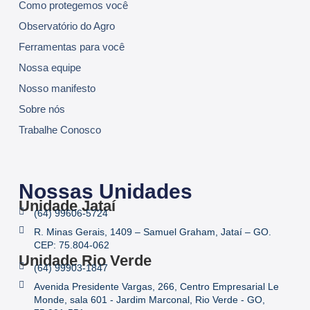
Como protegemos você
Observatório do Agro
Ferramentas para você
Nossa equipe
Nosso manifesto
Sobre nós
Trabalhe Conosco
Nossas Unidades
Unidade Jataí
(64) 99606-5724
R. Minas Gerais, 1409 – Samuel Graham, Jataí – GO.
CEP: 75.804-062
Unidade Rio Verde
(64) 99903-1847
Avenida Presidente Vargas, 266, Centro Empresarial Le
Monde, sala 601 - Jardim Marconal, Rio Verde - GO,