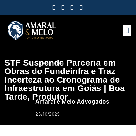
Como Protegemos 
Observatóri
Ferramen
Nossa E
Nosso 
Trabalh
STF Suspende Parceria em
Obras do Fundeinfra e Traz
Incerteza ao Cronograma de
Infraestrutura em Goiás | Boa
Tarde, Produtor
Amaral e Melo Advogados
23/10/2025