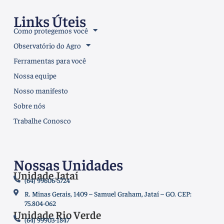
Links Úteis
Como protegemos você
Observatório do Agro
Ferramentas para você
Nossa equipe
Nosso manifesto
Sobre nós
Trabalhe Conosco
Nossas Unidades
Unidade Jataí
(64) 99606-5724
R. Minas Gerais, 1409 – Samuel Graham, Jataí – GO. CEP:
75.804-062
Unidade Rio Verde
(64) 99903-1847