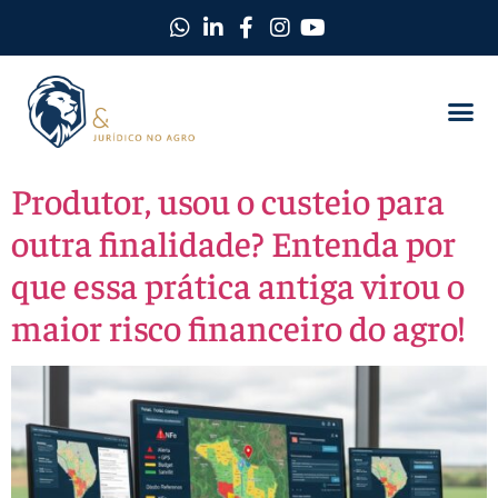
Produtor, usou o custeio para
outra finalidade? Entenda por
que essa prática antiga virou o
maior risco financeiro do agro!