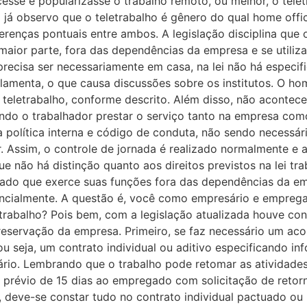
cesse e popularizasse o trabalho remoto, ou melhor, o tele
 já observo que o teletrabalho é gênero do qual home offi
enças pontuais entre ambos. A legislação disciplina que o
aior parte, fora das dependências da empresa e se utiliza
recisa ser necessariamente em casa, na lei não há especifi
ulamenta, o que causa discussões sobre os institutos. O h
o teletrabalho, conforme descrito. Além disso, não acontec
endo o trabalhador prestar o serviço tanto na empresa co
política interna e código de conduta, não sendo necessári
r. Assim, o controle de jornada é realizado normalmente e 
e não há distinção quanto aos direitos previstos na lei trab
gado que exerce suas funções fora das dependências da e
ncialmente. A questão é, você como empresário e empregad
etrabalho? Pois bem, com a legislação atualizada houve c
preservação da empresa. Primeiro, se faz necessário um a
ou seja, um contrato individual ou aditivo especificando in
nário. Lembrando que o trabalho pode retomar as atividade
prévio de 15 dias ao empregado com solicitação de retorn
, deve-se constar tudo no contrato individual pactuado ou