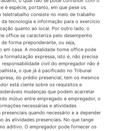
trabalho, o qual não se pode confundir com o
ce é espécie, portanto, em que pese os
 teletrabalho consiste no meio de trabalho
 da tecnologia e informação para o exercício
cação quanto ao local. Por outro lado, o
ome office se caracteriza pelo desempenho
e de forma preponderante, ou seja,
mo em casa. A modalidade home office pode
a formalização expressa, isto é, não precisa
a responsabilidade civil do empregador não é
alhista, o que já é pacificado no Tribunal
mpresa, do prédio presencial, tem os mesmos
or está ciente sobre os requisitos e
onsideráveis mudanças que podem acarretar
cordo mútuo entre empregado e empregador, o
formações necessárias e atividades
s presenciais quando necessário e a depender
o às atividades presenciais. No que tange
 no aditivo. O empregador pode fornecer os