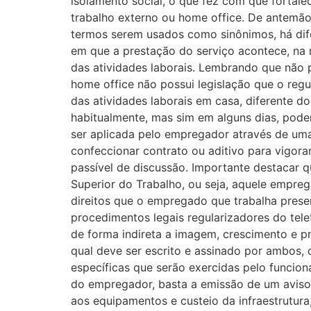
isolamento social, o que fez com que fortale
trabalho externo ou home office. De antemão
termos serem usados como sinônimos, há difer
em que a prestação do serviço acontece, na m
das atividades laborais. Lembrando que não p
home office não possui legislação que o reg
das atividades laborais em casa, diferente d
habitualmente, mas sim em alguns dias, pod
ser aplicada pelo empregador através de uma 
confeccionar contrato ou aditivo para vigora
passível de discussão. Importante destacar qu
Superior do Trabalho, ou seja, aquele empre
direitos que o empregado que trabalha prese
procedimentos legais regularizadores do tel
de forma indireta a imagem, crescimento e 
qual deve ser escrito e assinado por ambos, 
específicas que serão exercidas pelo funcio
do empregador, basta a emissão de um aviso 
aos equipamentos e custeio da infraestrutura