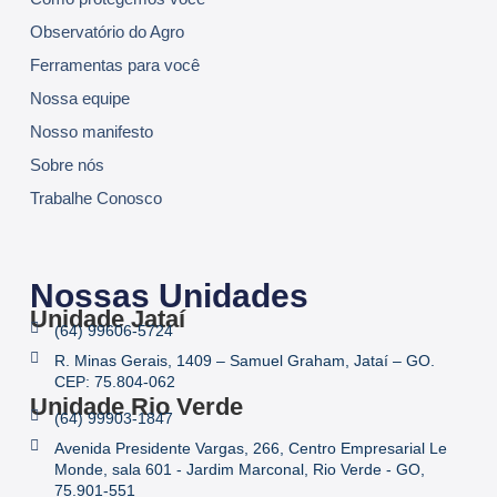
Observatório do Agro
Ferramentas para você
Nossa equipe
Nosso manifesto
Sobre nós
Trabalhe Conosco
Nossas Unidades
Unidade Jataí
(64) 99606-5724
R. Minas Gerais, 1409 – Samuel Graham, Jataí – GO.
CEP: 75.804-062
Unidade Rio Verde
(64) 99903-1847
Avenida Presidente Vargas, 266, Centro Empresarial Le
Monde, sala 601 - Jardim Marconal, Rio Verde - GO,
75.901-551