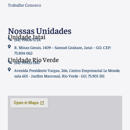
Trabalhe Conosco
Nossas Unidades
Unidade Jataí
(64) 99606-5724
R. Minas Gerais, 1409 – Samuel Graham, Jataí – GO. CEP:
75.804-062
Unidade Rio Verde
(64) 99903-1847
Avenida Presidente Vargas, 266, Centro Empresarial Le Monde,
sala 601 - Jardim Marconal, Rio Verde - GO, 75.901-551