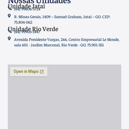
Unidade Jataí
(64) 99606-5724
R. Minas Gerais, 1409 – Samuel Graham, Jataí – GO. CEP:
75.804-062
Unidade Rio Verde
(64) 99903-1847
Avenida Presidente Vargas, 266, Centro Empresarial Le Monde,
sala 601 - Jardim Marconal, Rio Verde - GO, 75.901-551