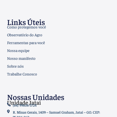
Links Úteis
Como protegemos você
Observatório do Agro
Ferramentas para você
Nossa equipe
Nosso manifesto
Sobre nós
Trabalhe Conosco
Nossas Unidades
Unidade Jataí
(64) 99606-5724
R. Minas Gerais, 1409 – Samuel Graham, Jataí – GO. CEP: