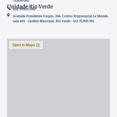
75.804-062
Unidade Rio Verde
(64) 99903-1847
Avenida Presidente Vargas, 266, Centro Empresarial Le Monde,
sala 601 - Jardim Marconal, Rio Verde - GO, 75.901-551