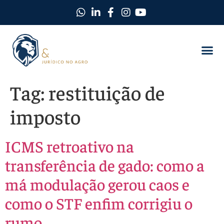
Como Protegemos Você
Observatório D
Ferramentas
Nossa Equi
Nosso Ma
Trabalhe C
Tag:
restituição de
imposto
ICMS retroativo na
transferência de gado: como a
má modulação gerou caos e
como o STF enfim corrigiu o
rumo