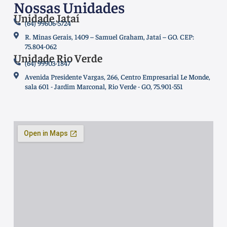
Nossas Unidades
Unidade Jataí
(64) 99606-5724
R. Minas Gerais, 1409 – Samuel Graham, Jataí – GO. CEP:
75.804-062
Unidade Rio Verde
(64) 99903-1847
Avenida Presidente Vargas, 266, Centro Empresarial Le Monde,
sala 601 - Jardim Marconal, Rio Verde - GO, 75.901-551