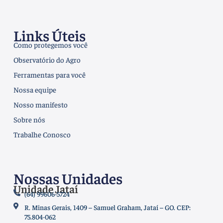
Links Úteis
Como protegemos você
Observatório do Agro
Ferramentas para você
Nossa equipe
Nosso manifesto
Sobre nós
Trabalhe Conosco
Nossas Unidades
Unidade Jataí
(64) 99606-5724
R. Minas Gerais, 1409 – Samuel Graham, Jataí – GO. CEP:
75.804-062