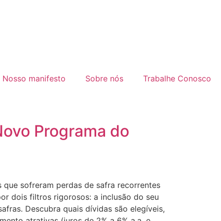
Nosso manifesto
Sobre nós
Trabalhe Conosco
 Novo Programa do
s que sofreram perdas de safra recorrentes
r dois filtros rigorosos: a inclusão do seu
fras. Descubra quais dívidas são elegíveis,
mento atrativas (juros de 2% a 6% a.a. e