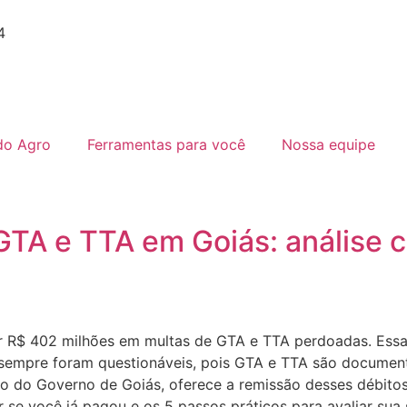
4
do Agro
Ferramentas para você
Nossa equipe
GTA e TTA em Goiás: análise 
er R$ 402 milhões em multas de GTA e TTA perdoadas. Essa
sempre foram questionáveis, pois GTA e TTA são documento
o do Governo de Goiás, oferece a remissão desses débitos
r se você já pagou e os 5 passos práticos para avaliar sua