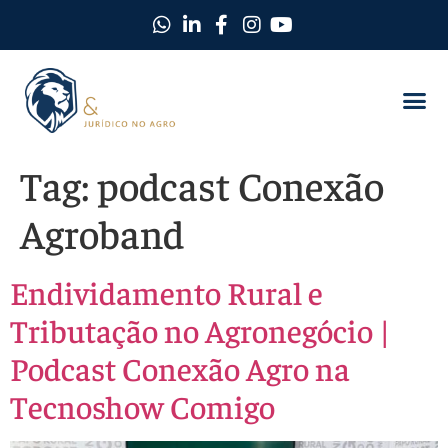
Como Protegemos Você
Observatório D
Ferramentas
Nossa Equi
Nosso Ma
Trabalhe C
Tag:
podcast Conexão
Agroband
Endividamento Rural e
Tributação no Agronegócio |
Podcast Conexão Agro na
Tecnoshow Comigo