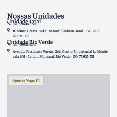
Nossas Unidades
Unidade Jataí
(64) 99606-5724
R. Minas Gerais, 1409 – Samuel Graham, Jataí – GO. CEP:
75.804-062
Unidade Rio Verde
(64) 99903-1847
Avenida Presidente Vargas, 266, Centro Empresarial Le Monde,
sala 601 - Jardim Marconal, Rio Verde - GO, 75.901-551