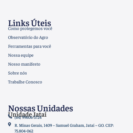
Links Úteis
Como protegemos você
Observatório do Agro
Ferramentas para você
Nossa equipe
Nosso manifesto
Sobre nós
Trabalhe Conosco
Nossas Unidades
Unidade Jataí
(64) 99606-5724
R. Minas Gerais, 1409 – Samuel Graham, Jataí – GO. CEP:
75.804-062