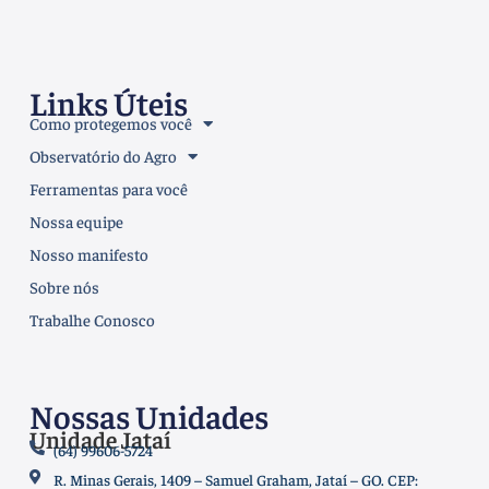
Links Úteis
Como protegemos você
Observatório do Agro
Ferramentas para você
Nossa equipe
Nosso manifesto
Sobre nós
Trabalhe Conosco
Nossas Unidades
Unidade Jataí
(64) 99606-5724
R. Minas Gerais, 1409 – Samuel Graham, Jataí – GO. CEP: