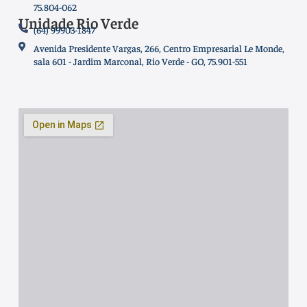
75.804-062
Unidade Rio Verde
(64) 99903-1847
Avenida Presidente Vargas, 266, Centro Empresarial Le Monde,
sala 601 - Jardim Marconal, Rio Verde - GO, 75.901-551