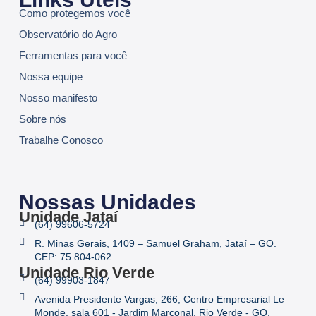
Como protegemos você
Observatório do Agro
Ferramentas para você
Nossa equipe
Nosso manifesto
Sobre nós
Trabalhe Conosco
Nossas Unidades
Unidade Jataí
(64) 99606-5724
R. Minas Gerais, 1409 – Samuel Graham, Jataí – GO.
CEP: 75.804-062
Unidade Rio Verde
(64) 99903-1847
Avenida Presidente Vargas, 266, Centro Empresarial Le
Monde, sala 601 - Jardim Marconal, Rio Verde - GO,