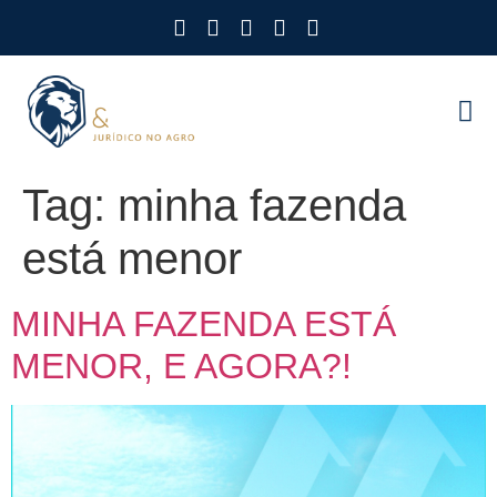
Como Protegemos Voc
Observatório
Ferramenta
Nossa Eq
Nosso M
Trabalhe
Tag:
minha fazenda
está menor
MINHA FAZENDA ESTÁ
MENOR, E AGORA?!