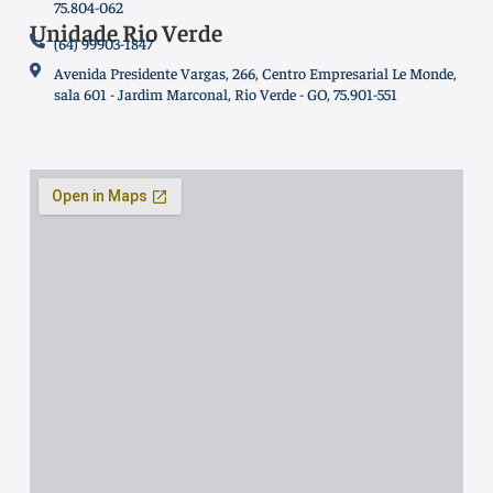
75.804-062
Unidade Rio Verde
(64) 99903-1847
Avenida Presidente Vargas, 266, Centro Empresarial Le Monde,
sala 601 - Jardim Marconal, Rio Verde - GO, 75.901-551