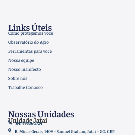
Links Úteis
Como protegemos você
Observatório do Agro
Ferramentas para você
Nossa equipe
Nosso manifesto
Sobre nós
Trabalhe Conosco
Nossas Unidades
Unidade Jataí
(64) 99606-5724
R. Minas Gerais, 1409 – Samuel Graham, Jataí – GO. CEP: