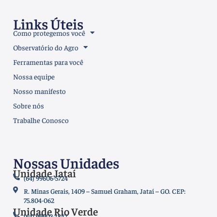
Links Úteis
Como protegemos você
Observatório do Agro
Ferramentas para você
Nossa equipe
Nosso manifesto
Sobre nós
Trabalhe Conosco
Nossas Unidades
Unidade Jataí
(64) 99606-5724
R. Minas Gerais, 1409 – Samuel Graham, Jataí – GO. CEP:
75.804-062
Unidade Rio Verde
(64) 99903-1847