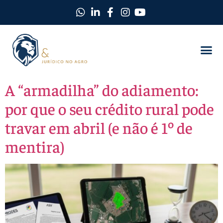
A “armadilha” do adiamento:
por que o seu crédito rural pode
travar em abril (e não é 1º de
mentira)