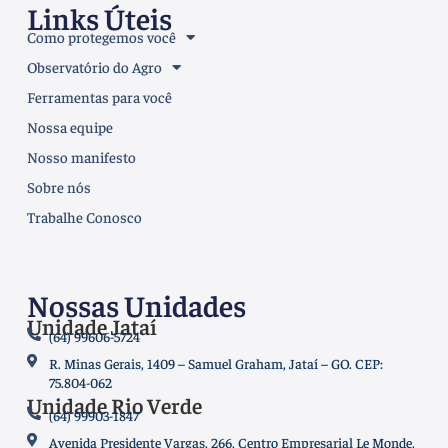
Links Úteis
Como protegemos você
Observatório do Agro
Ferramentas para você
Nossa equipe
Nosso manifesto
Sobre nós
Trabalhe Conosco
Nossas Unidades
Unidade Jataí
(64) 99606-5724
R. Minas Gerais, 1409 – Samuel Graham, Jataí – GO. CEP:
75.804-062
Unidade Rio Verde
(64) 99903-1847
Avenida Presidente Vargas, 266, Centro Empresarial Le Monde,