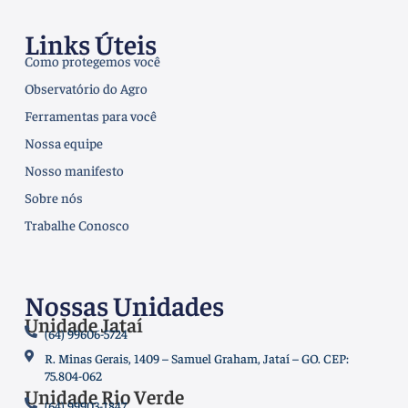
Links Úteis
Como protegemos você
Observatório do Agro
Ferramentas para você
Nossa equipe
Nosso manifesto
Sobre nós
Trabalhe Conosco
Nossas Unidades
Unidade Jataí
(64) 99606-5724
R. Minas Gerais, 1409 – Samuel Graham, Jataí – GO. CEP:
75.804-062
Unidade Rio Verde
(64) 99903-1847