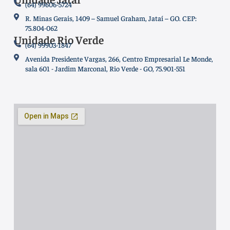
(64) 99606-5724
R. Minas Gerais, 1409 – Samuel Graham, Jataí – GO. CEP:
75.804-062
Unidade Rio Verde
(64) 99903-1847
Avenida Presidente Vargas, 266, Centro Empresarial Le Monde,
sala 601 - Jardim Marconal, Rio Verde - GO, 75.901-551