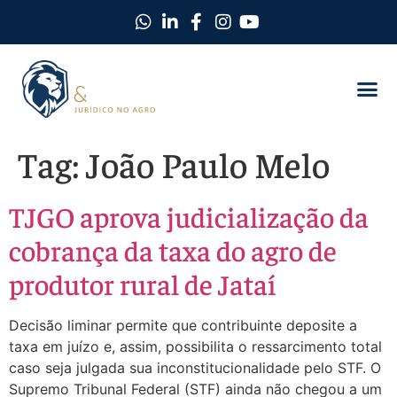
Como Protegemos Você
Observatório D
Ferramentas
Nossa Equi
Nosso Ma
Trabalhe C
Tag:
João Paulo Melo
TJGO aprova judicialização da
cobrança da taxa do agro de
produtor rural de Jataí
Decisão liminar permite que contribuinte deposite a
taxa em juízo e, assim, possibilita o ressarcimento total
caso seja julgada sua inconstitucionalidade pelo STF. O
Supremo Tribunal Federal (STF) ainda não chegou a um