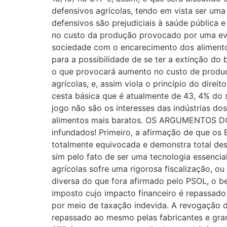
defensivos agrícolas, tendo em vista ser uma
defensivos são prejudiciais à saúde pública 
no custo da produção provocado por uma even
sociedade com o encarecimento dos aliment
para a possibilidade de se ter a extinção do
o que provocará aumento no custo de produçã
agrícolas, e, assim viola o princípio do dire
cesta básica que é atualmente de 43, 4% do s
jogo não são os interesses das indústrias d
alimentos mais baratos. OS ARGUMENTOS D
infundados! Primeiro, a afirmação de que os 
totalmente equivocada e demonstra total desc
sim pelo fato de ser uma tecnologia essenci
agrícolas sofre uma rigorosa fiscalização, o
diversa do que fora afirmado pelo PSOL, o be
imposto cujo impacto financeiro é repassad
por meio de taxação indevida. A revogação dos
repassado ao mesmo pelas fabricantes e gra