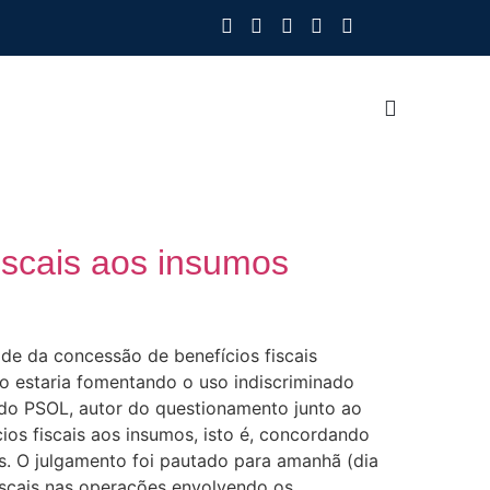
so Manifesto
Sobre Nós
Trabalhe Conosco
iscais aos insumos
e da concessão de benefícios fiscais
co estaria fomentando o uso indiscriminado
do PSOL, autor do questionamento junto ao
os fiscais aos insumos, isto é, concordando
s. O julgamento foi pautado para amanhã (dia
iscais nas operações envolvendo os