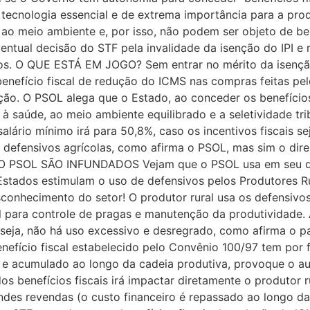
 tecnologia essencial e de extrema importância para a pro
e ao meio ambiente e, por isso, não podem ser objeto de ben
tual decisão do STF pela invalidade da isenção do IPI e r
os. O QUE ESTÁ EM JOGO? Sem entrar no mérito da isenção
 benefício fiscal de redução do ICMS nas compras feitas pel
o. O PSOL alega que o Estado, ao conceder os benefícios 
ito à saúde, ao meio ambiente equilibrado e a seletividade 
alário mínimo irá para 50,8%, caso os incentivos fiscais se
os defensivos agrícolas, como afirma o PSOL, mas sim o di
O PSOL SÃO INFUNDADOS Vejam que o PSOL usa em seu qu
Estados estimulam o uso de defensivos pelos Produtores Ru
onhecimento do setor! O produtor rural usa os defensivos a
al para controle de pragas e manutenção da produtividade.
u seja, não há uso excessivo e desregrado, como afirma o p
nefício fiscal estabelecido pelo Convênio 100/97 tem por 
o e acumulado ao longo da cadeia produtiva, provoque o a
 benefícios fiscais irá impactar diretamente o produtor ru
ndes revendas (o custo financeiro é repassado ao longo