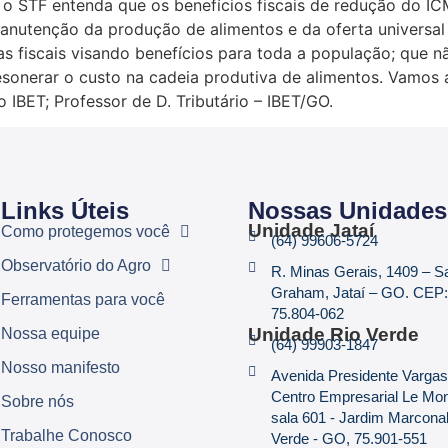
o STF entenda que os benefícios fiscais de redução do ICM
manutenção da produção de alimentos e da oferta universal 
as fiscais visando benefícios para toda a população; que n
desonerar o custo na cadeia produtiva de alimentos. V
o IBET; Professor de D. Tributário – IBET/GO.
Links Úteis
Nossas Unidades
Unidade Jataí
Como protegemos você
(64) 99606-5724
Observatório do Agro
R. Minas Gerais, 1409 – 
Graham, Jataí – GO. CEP:
Ferramentas para você
75.804-062
Unidade Rio Verde
Nossa equipe
(64) 99903-1847
Nosso manifesto
Avenida Presidente Vargas
Centro Empresarial Le Mo
Sobre nós
sala 601 - Jardim Marconal
Trabalhe Conosco
Verde - GO, 75.901-551