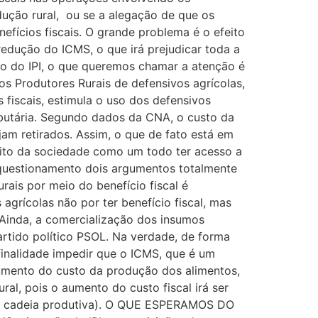
dução rural, ou se a alegação de que os
efícios fiscais. O grande problema é o efeito
edução do ICMS, o que irá prejudicar toda a
 do IPI, o que queremos chamar a atenção é
os Produtores Rurais de defensivos agrícolas,
fiscais, estimula o uso dos defensivos
tributária. Segundo dados da CNA, o custo da
jam retirados. Assim, o que de fato está em
reito da sociedade como um todo ter acesso a
estionamento dois argumentos totalmente
rais por meio do benefício fiscal é
grícolas não por ter benefício fiscal, mas
 Ainda, a comercialização dos insumos
artido político PSOL. Na verdade, de forma
finalidade impedir que o ICMS, que é um
umento do custo da produção dos alimentos,
ral, pois o aumento do custo fiscal irá ser
 da cadeia produtiva). O QUE ESPERAMOS DO