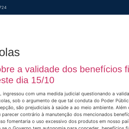
724
Observatório Do Agro
Ferramentas Para Você
Nossa Equipe
Nos
olas
re a validade dos benefícios f
este dia 15/10
ngressou com uma medida judicial questionando a validad
ícolas, sob o argumento de que tal conduta do Poder Públi
pção, são prejudiciais à saúde a ao meio ambiente. Além 
u parecer contrário à manutenção dos mencionados benefíci
so fomentaria o uso excessivo dos produtos em nosso paí
o é se o Governo tem autonomia para conceder benefícios f