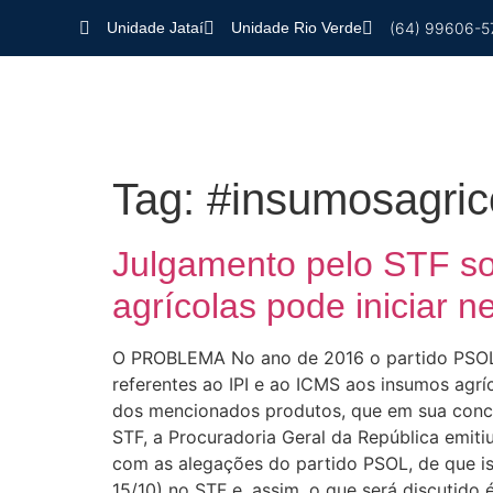
Unidade Jataí
Unidade Rio Verde
(64) 99606-5
Como Protegemos Você
Tag:
#insumosagric
Julgamento pelo STF sob
agrícolas pode iniciar n
O PROBLEMA No ano de 2016 o partido PSOL i
referentes ao IPI e ao ICMS aos insumos agr
dos mencionados produtos, que em sua conce
STF, a Procuradoria Geral da República emiti
com as alegações do partido PSOL, de que is
15/10) no STF e, assim, o que será discutid