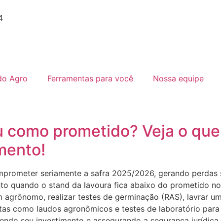
4
do Agro
Ferramentas para você
Nossa equipe
como prometido? Veja o que f
imento!
rometer seriamente a safra 2025/2026, gerando perdas sig
ento quando o stand da lavoura fica abaixo do prometido no
grônomo, realizar testes de germinação (RAS), lavrar uma 
stas como laudos agronômicos e testes de laboratório par
endo seu investimento e assegurando a segurança jurídica.