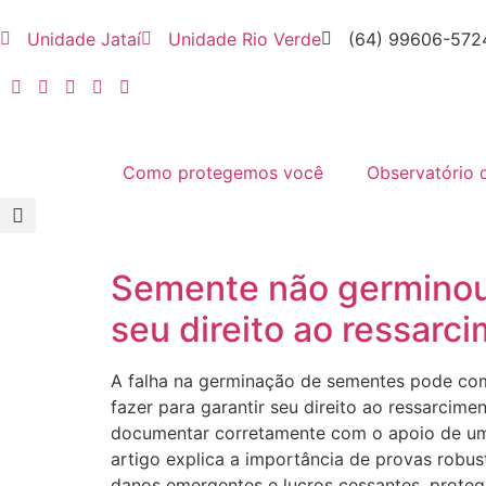
Unidade Jataí
Unidade Rio Verde
(64) 99606-572
Como protegemos você
Observatório 
Semente não germinou 
seu direito ao ressarc
A falha na germinação de sementes pode comp
fazer para garantir seu direito ao ressarcim
documentar corretamente com o apoio de um a
artigo explica a importância de provas robu
danos emergentes e lucros cessantes, proteg