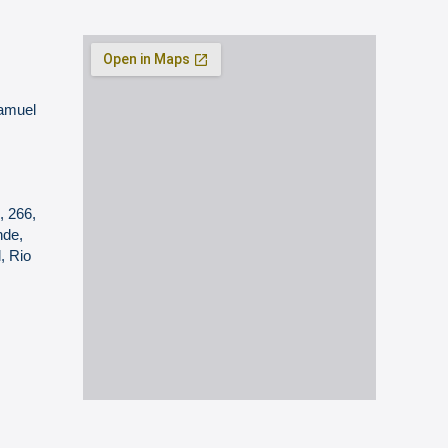
Samuel
, 266,
nde,
, Rio