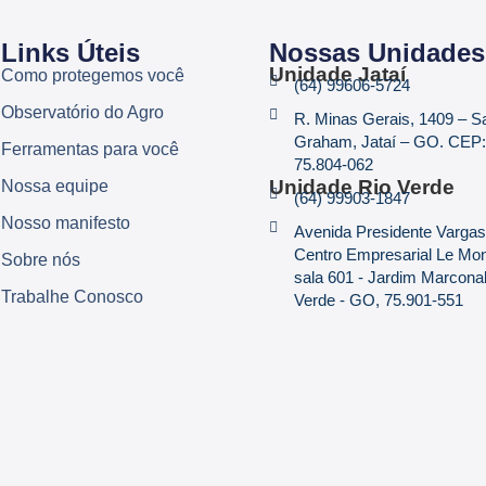
Links Úteis
Nossas Unidades
Unidade Jataí
Como protegemos você
(64) 99606-5724
Observatório do Agro
R. Minas Gerais, 1409 – 
Graham, Jataí – GO. CEP:
Ferramentas para você
75.804-062
Unidade Rio Verde
Nossa equipe
(64) 99903-1847
Nosso manifesto
Avenida Presidente Vargas
Centro Empresarial Le Mo
Sobre nós
sala 601 - Jardim Marconal
Trabalhe Conosco
Verde - GO, 75.901-551